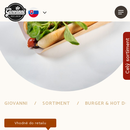
Celý sortimen
GIOVANNI
SORTIMENT
BURGER & HOT DO
Vhodné do retailu