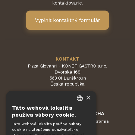
kontaktovanie.
Vyplniť kontaktný formulár
KONTAKT
Pizza Giovanni - KONET GASTRO s.r.o.
Dvorská 168
563 01 Lanškroun
Česká republika
×
Táto webová lokalita
CZECH
Chránené službou
reCAPTCHA
používa súbory cookie.
Zmluvné podmienky
Ochrana súkromia
EN
-
Táto webová lokalita používa súbory
cookie na zlepšenie používateľskej
DE