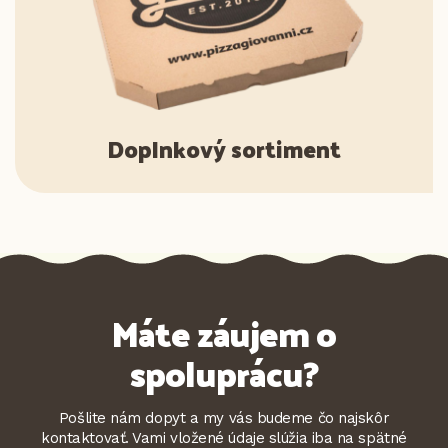
Doplnkový sortiment
Máte záujem o
spoluprácu?
Pošlite nám dopyt a my vás budeme čo najskôr
kontaktovať. Vami vložené údaje slúžia iba na spätné