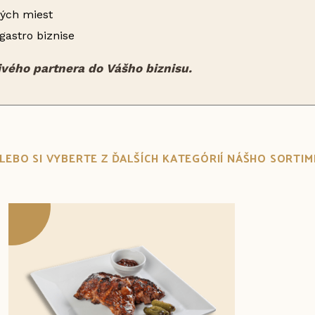
ných miest
gastro biznise
livého partnera do Vášho biznisu.
.ALEBO SI VYBERTE Z ĎALŠÍCH KATEGÓRIÍ NÁŠHO SORTI