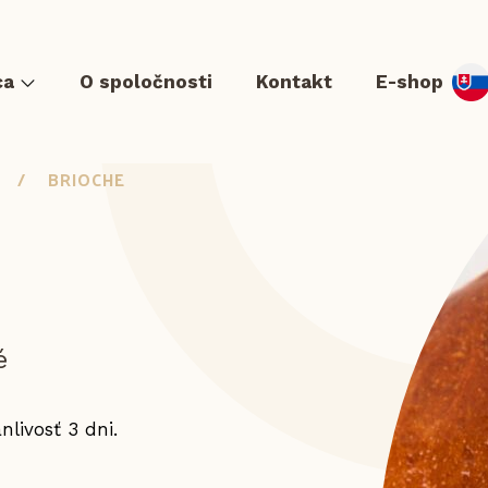
ca
O spoločnosti
Kontakt
E-shop
BRIOCHE
er & Hot dog
Tortilla a Quesadilla
Zapekance a langoše
Pr
é
nlivosť 3 dni.