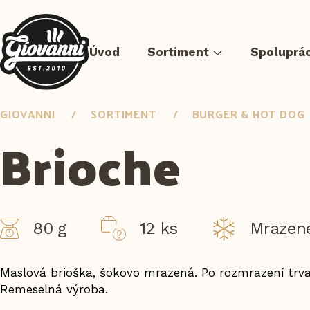
Úvod
Sortiment
Spoluprá
GIOVANNI
SORTIMENT
BURGER & HOT DOG
Brioche
Pizza
Mäso Sous-vide
Predsmažené jedlá
Burg
80 g
12 ks
Mrazen
Maslová brioška, ​​šokovo mrazená. Po rozmrazení trva
Remeselná výroba.