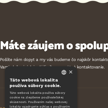
Máte záujem o spolu
Pošlite nám dopyt a my vás budeme čo najskôr kontakto
Vami vložené údaje slúžia iba na spätné kontaktovanie.
×
Táto webová lokalita
CZECH
používa súbory cookie.
EN
Táto webová lokalita používa súbory
cookie na zlepšenie používateľskej
DE
skúsenosti. Používaním našej webovej
SLOVAK
lokality vyjadrujete súhlas s používaním