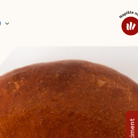
ílohy a omáčky
Káva
Doplnkový sortiment