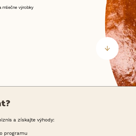
 a mliečne výrobky
nt?
iznis a získajte výhody:
ho programu