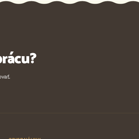
prácu?
vať.