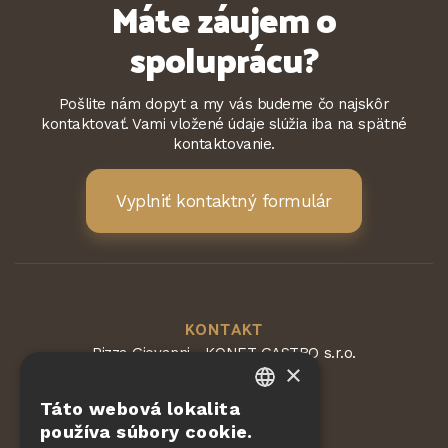
Máte záujem o
spoluprácu?
Pošlite nám dopyt a my vás budeme čo najskôr
kontaktovať. Vami vložené údaje slúžia iba na spätné
kontaktovanie.
Vyplniť kontaktný formulár
KONTAKT
Pizza Giovanni - KONET GASTRO s.r.o.
×
Dvorská 168
563 01 Lanškroun
Táto webová lokalita
Česká republika
CZECH
používa súbory cookie.