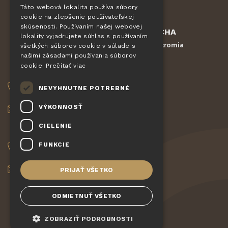
EN
Táto webová lokalita používa súbory
cookie na zlepšenie používateľskej
DE
skúsenosti. Používaním našej webovej
Chránené službou
reCAPTCHA
SLOVAK
lokality vyjadrujete súhlas s používaním
Zmluvné podmienky
Ochrana súkromia
-
všetkých súborov cookie v súlade s
HUNGARIAN
našimi zásadami používania súborov
cookie.
Prečítať viac
OBJEDNÁVKY
POLISH
NEVYHNUTNE POTREBNÉ
+420 775 560 953
VÝKONNOSŤ
objednavky@pizzagiovanni.cz
CIELENIE
VAŠE OTÁZKY
FUNKCIE
+420 777 222 157
info@pizzagiovanni.cz
PRIJAŤ VŠETKO
ODMIETNUŤ VŠETKO
ZOBRAZIŤ PODROBNOSTI