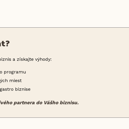
nt?
iznis a získajte výhody:
ho programu
ných miest
gastro biznise
livého partnera do Vášho biznisu.