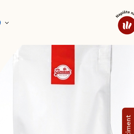
ílohy a omáčky
Káva
Doplnkový sortiment