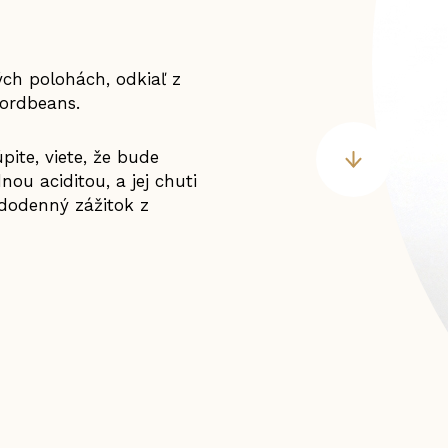
ých polohách, odkiaľ z
Nordbeans.
ite, viete, že bude
ou aciditou, a jej chuti
dodenný zážitok z