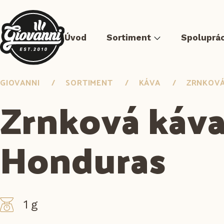
Úvod
Sortiment
Spoluprá
GIOVANNI
SORTIMENT
KÁVA
ZRNKOVÁ
Zrnková káv
Honduras
Pizza
Mäso Sous-vide
Predsmažené jedlá
Burg
1 g