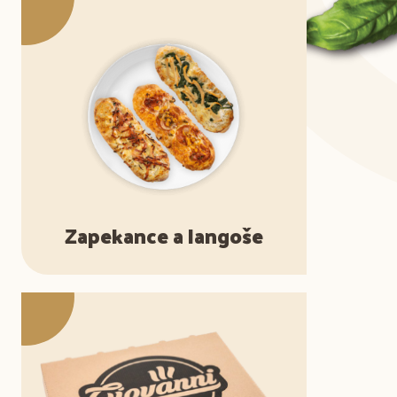
Zapekance a langoše