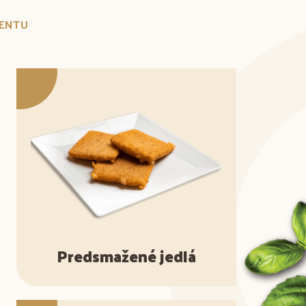
MENTU
Predsmažené jedlá