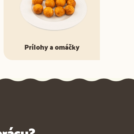
Prílohy a omáčky
prácu?