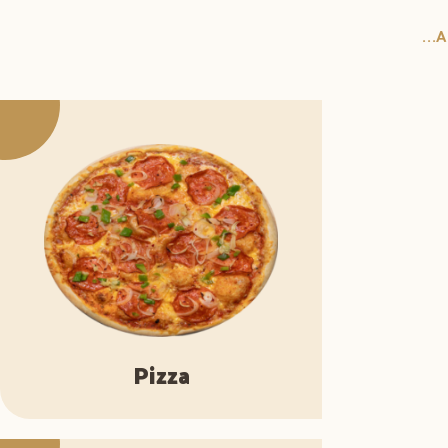
..
Pizza