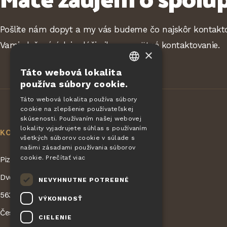
Pošlite nám dopyt a my vás budeme čo najskôr kontakto
Vami vložené údaje slúžia iba na spätné kontaktovanie.
×
Táto webová lokalita
CZECH
používa súbory cookie.
EN
Táto webová lokalita používa súbory
cookie na zlepšenie používateľskej
DE
skúsenosti. Používaním našej webovej
SLOVAK
lokality vyjadrujete súhlas s používaním
KONTAKT
všetkých súborov cookie v súlade s
HUNGARIAN
našimi zásadami používania súborov
cookie.
Prečítať viac
Pizza Giovanni - KONET GASTRO s.r.o.
POLISH
Dvorská 168
NEVYHNUTNE POTREBNÉ
563 01 Lanškroun
VÝKONNOSŤ
Česká republika
CIELENIE