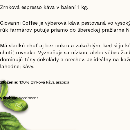
Zrnková espresso káva v balení 1 kg.
Giovanni Coffee je výberová káva pestovaná vo vysok
rúk farmárov putuje priamo do libereckej pražiarne 
Má sladkú chuť aj bez cukru a zakaždým, keď si ju kúp
chutiť rovnako. Vyznačuje sa nízkou, alebo vôbec žiadn
dominujú tóny čokolády a orechov. Je ideálny na kaž
lahodnej kávy.
Zloženie:
100% zrnková káva arabica
Výrobca:
Nordbeans