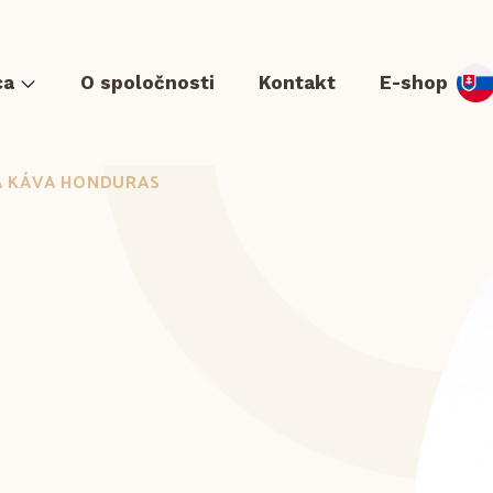
ca
O spoločnosti
Kontakt
E-shop
 KÁVA HONDURAS
a
er & Hot dog
Tortilla a Quesadilla
Zapekance a langoše
Pr