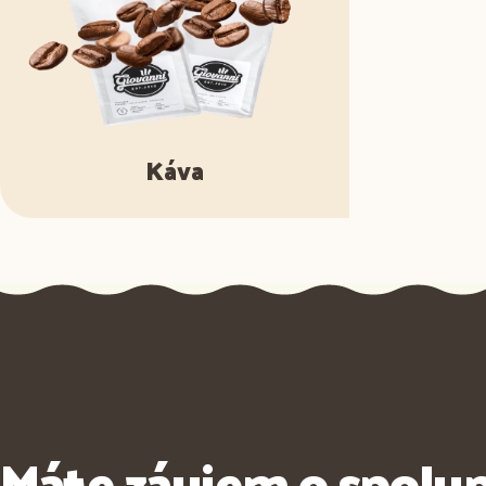
Káva
Máte záujem o spolu