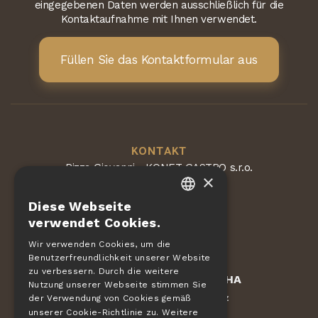
eingegebenen Daten werden ausschließlich für die
Kontaktaufnahme mit Ihnen verwendet.
Füllen Sie das Kontaktformular aus
KONTAKT
Pizza Giovanni - KONET GASTRO s.r.o.
×
Dvorská 168
563 01 Lanškroun
Diese Webseite
Tschechische Republik
CZECH
verwendet Cookies.
EN
Wir verwenden Cookies, um die
Benutzerfreundlichkeit unserer Website
DE
zu verbessern. Durch die weitere
Geschützt durch
reCAPTCHA
SLOVAK
Nutzung unserer Webseite stimmen Sie
Bedingungen
Datenschutz
-
der Verwendung von Cookies gemäß
HUNGARIAN
unserer Cookie-Richtlinie zu.
Weitere