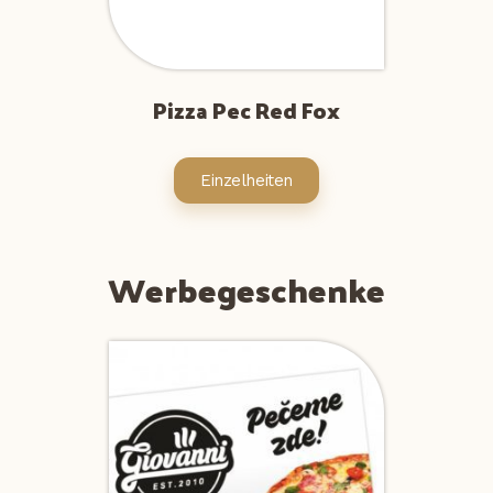
Pizza Pec Red Fox
Einzelheiten
Werbegeschenke