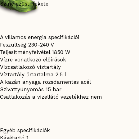
Színe ezüst-fekete
A villamos energia specifikációi
Feszültség 230-240 V
Teljesítményfelvétel 1850 W
Vízre vonatkozó előírások
Vízcsatlakozó víztartály
Víztartály űrtartalma 2,5 l
A kazán anyaga rozsdamentes acél
Szivattyúnyomás 15 bar
Csatlakozás a vízellátó vezetékhez nem
Egyéb specifikációk
Kávétartó 1