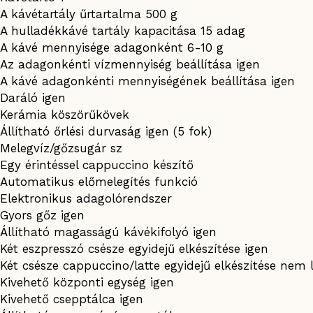
A kávétartály űrtartalma 500 g
A hulladékkávé tartály kapacitása 15 adag
A kávé mennyisége adagonként 6-10 g
Az adagonkénti vízmennyiség beállítása igen
A kávé adagonkénti mennyiségének beállítása igen
Daráló igen
Kerámia köszörűkövek
Állítható őrlési durvaság igen (5 fok)
Melegvíz/gőzsugár sz
Egy érintéssel cappuccino készítő
Automatikus előmelegítés funkció
Elektronikus adagolórendszer
Gyors gőz igen
Állítható magasságú kávékifolyó igen
Két eszpresszó csésze egyidejű elkészítése igen
Két csésze cappuccino/latte egyidejű elkészítése nem 
Kivehető központi egység igen
Kivehető csepptálca igen