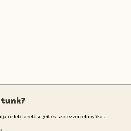
atunk?
lja üzleti lehetőségeit és szerezzen előnyöket:
a