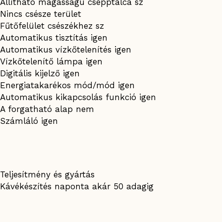
Állítható magasságú csepptálca sz
Nincs csésze terület
Fűtőfelület csészékhez sz
Automatikus tisztítás igen
Automatikus vízkőtelenítés igen
Vízkőtelenítő lámpa igen
Digitális kijelző igen
Energiatakarékos mód/mód igen
Automatikus kikapcsolás funkció igen
A forgatható alap nem
Számláló igen
Teljesítmény és gyártás
Kávékészítés naponta akár 50 adagig