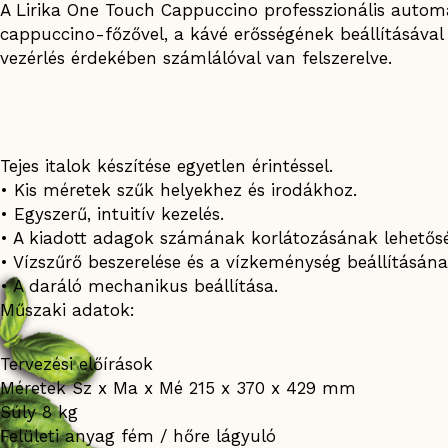
A Lirika One Touch Cappuccino professzionális auto
cappuccino-főzővel, a kávé erősségének beállításával
vezérlés érdekében számlálóval van felszerelve.
Tejes italok készítése egyetlen érintéssel.
• Kis méretek szűk helyekhez és irodákhoz.
• Egyszerű, intuitív kezelés.
• A kiadott adagok számának korlátozásának lehetős
• Vízszűrő beszerelése és a vízkeménység beállításána
• A daráló mechanikus beállítása.
Műszaki adatok:
Tervezési előírások
Méretek Sz x Ma x Mé 215 x 370 x 429 mm
Súly 8 kg
Felületi anyag fém / hőre lágyuló