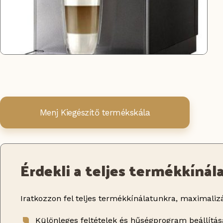
Menj Kiegészítő termékskála
Érdekli a teljes termékkínál
Iratkozzon fel teljes termékkínálatunkra, maximalizá
Különleges feltételek és hűségprogram beállítás