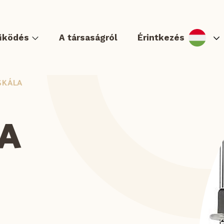
űködés
A társaságról
Érintkezés
SKÁLA
KA
ger & Hot dog
Tortilla és Quesadilla
Zapékanky és lángos
Köret