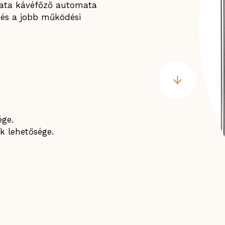
mata kávéfőző automata
 és a jobb működési
ége.
k lehetősége.