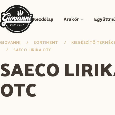
Kezdőlap
Árukör
Együttm
GIOVANNI
SORTIMENT
KIEGÉSZÍTŐ TERMÉK
SAECO LIRIKA OTC
SAECO LIRI
OTC
Pizza
Hús sous-vide
Elősütött ételek
Bur