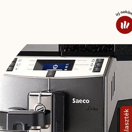
ek és mártások
Kávé
Kiegészítő termékskála