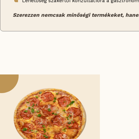
Lehetőség szakértői konzultációra a gasztronó
Szerezzen nemcsak minőségi termékeket, hanem