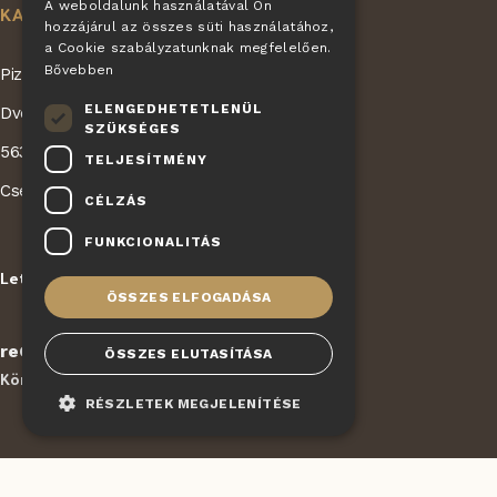
A weboldalunk használatával Ön
KAPCSOLATBA LÉPNI
SLOVAK
hozzájárul az összes süti használatához,
a Cookie szabályzatunknak megfelelően.
HUNGARIAN
Bővebben
Pizza Giovanni - KONET GASTRO s.r.o.
POLISH
ELENGEDHETETLENÜL
Dvorská 168
SZÜKSÉGES
563 01 Lanškroun
TELJESÍTMÉNY
Cseh Köztársaság
CÉLZÁS
FUNKCIONALITÁS
Letöltés
Karrier
|
ÖSSZES ELFOGADÁSA
reCAPTCHA
védi
ÖSSZES ELUTASÍTÁSA
Körülmények
Magánszféra védelem
-
RÉSZLETEK MEGJELENÍTÉSE
Elengedhetetlenül szükséges