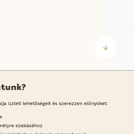
atunk?
lja üzleti lehetőségeit és szerezzen előnyöket:
a
emélyre szabásához