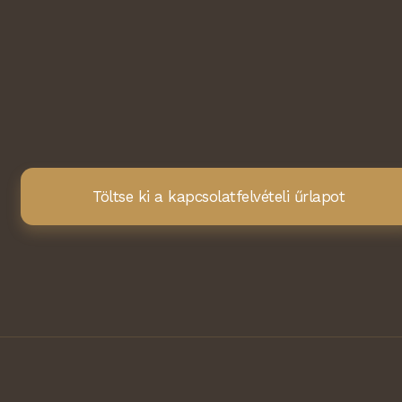
Töltse ki a kapcsolatfelvételi űrlapot