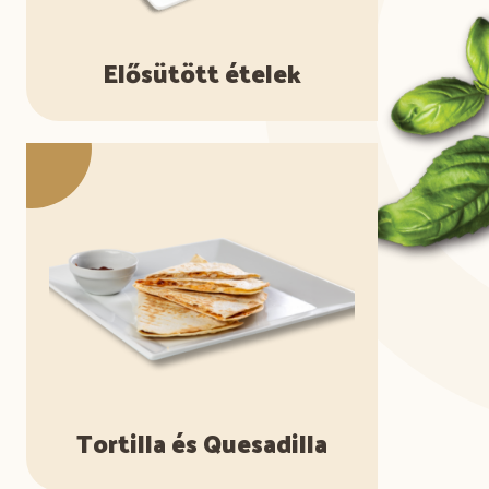
Elősütött ételek
Tortilla és Quesadilla