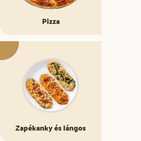
Pizza
Zapékanky és lángos