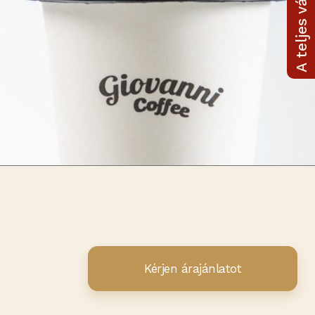
A teljes választék
Kérjen árajánlatot