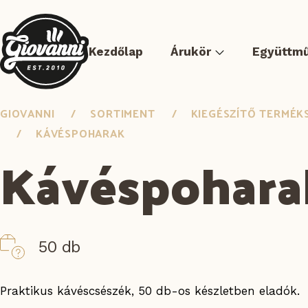
Kezdőlap
Árukör
Együttm
GIOVANNI
SORTIMENT
KIEGÉSZÍTŐ TERMÉK
KÁVÉSPOHARAK
Kávéspohara
Pizza
Hús sous-vide
Elősütött ételek
Bur
50 db
Praktikus kávéscsészék, 50 db-os készletben eladók.