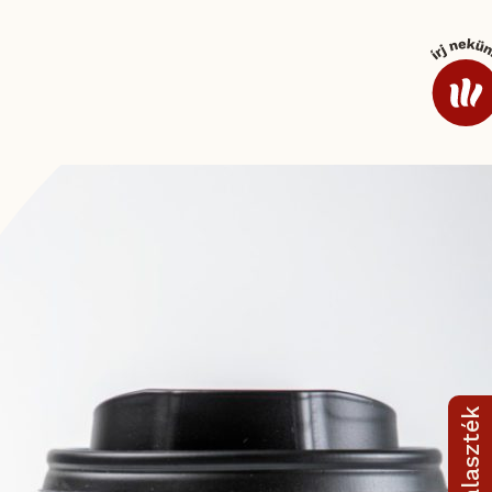
ek és mártások
Kávé
Kiegészítő termékskála