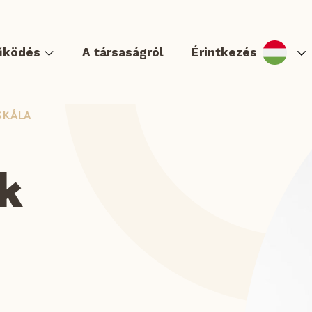
űködés
A társaságról
Érintkezés
SKÁLA
k
ger & Hot dog
Tortilla és Quesadilla
Zapékanky és lángos
Köret