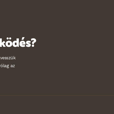
űködés?
lvesszük
rólag az