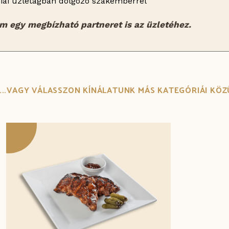
miai üzletágban dolgozó szakemberrel
 egy megbízható partneret is az üzletéhez.
...VAGY VÁLASSZON KÍNÁLATUNK MÁS KATEGÓRIÁI KÖZ