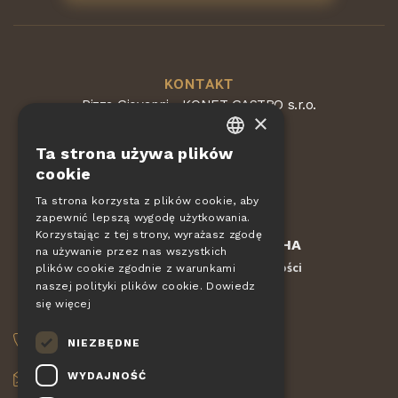
KONTAKT
Pizza Giovanni - KONET GASTRO s.r.o.
×
Dvorská 168
563 01 Lanškroun
Ta strona używa plików
Republika Czeska
CZECH
cookie
EN
Ta strona korzysta z plików cookie, aby
zapewnić lepszą wygodę użytkowania.
DE
Korzystając z tej strony, wyrażasz zgodę
Chronione przez
reCAPTCHA
SLOVAK
na używanie przez nas wszystkich
Regulamin
Ochrona prywatności
-
plików cookie zgodnie z warunkami
HUNGARIAN
naszej polityki plików cookie.
Dowiedz
się więcej
POLISH
ZAMÓWIENIA
NIEZBĘDNE
+420 775 560 953
WYDAJNOŚĆ
objednavky@pizzagiovanni.cz