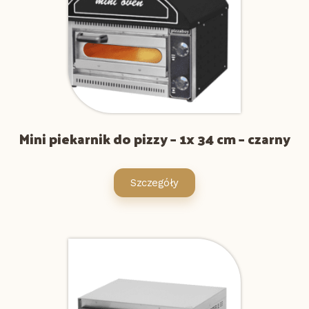
Mini piekarnik do pizzy – 1x 34 cm – czarny
Szczegóły