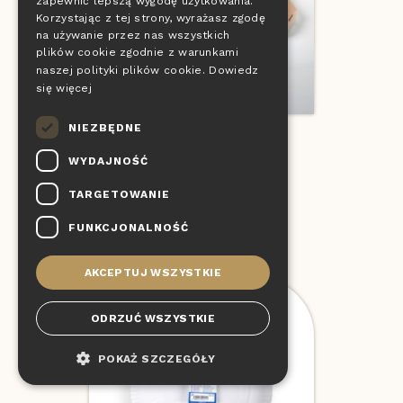
zapewnić lepszą wygodę użytkowania.
DE
Korzystając z tej strony, wyrażasz zgodę
SLOVAK
na używanie przez nas wszystkich
plików cookie zgodnie z warunkami
HUNGARIAN
naszej polityki plików cookie.
Dowiedz
się więcej
POLISH
NIEZBĘDNE
Pudełka na pizzę
WYDAJNOŚĆ
TARGETOWANIE
Szczegóły
FUNKCJONALNOŚĆ
AKCEPTUJ WSZYSTKIE
ODRZUĆ WSZYSTKIE
POKAŻ SZCZEGÓŁY