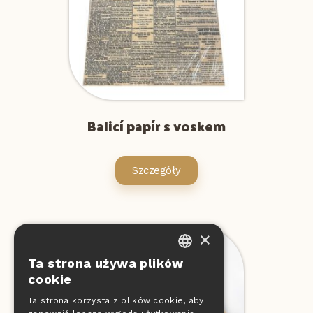
Balicí papír s voskem
Szczegóły
×
Ta strona używa plików
CZECH
cookie
EN
Ta strona korzysta z plików cookie, aby