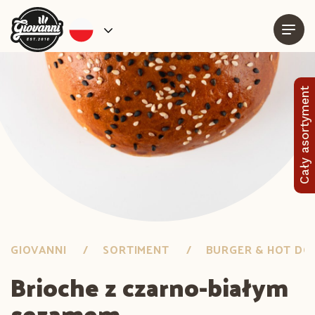
Cały asortyment
GIOVANNI
SORTIMENT
BURGER & HOT DO
Brioche z czarno-białym
sezamem