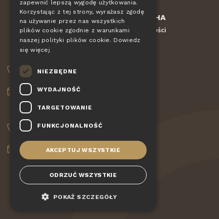
zapewnić lepszą wygodę użytkowania.
DE
Korzystając z tej strony, wyrażasz zgodę
Chronione przez
reCAPTCHA
SLOVAK
na używanie przez nas wszystkich
Regulamin
Ochrona prywatności
-
plików cookie zgodnie z warunkami
HUNGARIAN
naszej polityki plików cookie.
Dowiedz
się więcej
POLISH
ZAMÓWIENIA
NIEZBĘDNE
+420 775 560 953
WYDAJNOŚĆ
objednavky@pizzagiovanni.cz
TARGETOWANIE
TWOJE PYTANIA
FUNKCJONALNOŚĆ
+420 777 222 157
info@pizzagiovanni.cz
AKCEPTUJ WSZYSTKIE
ODRZUĆ WSZYSTKIE
POKAŻ SZCZEGÓŁY