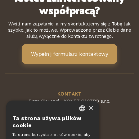
współpracą?
Wyślij nam zapytanie, a my skontaktujemy się z Tobą tak
szybko, jak to możliwe. Wprowadzone przez Ciebie dane
służą wyłącznie do kontaktu zwrotnego.
Wypełnij formularz kontaktowy
KONTAKT
Pizza Giovanni - KONET GASTRO s.r.o.
×
Dvorská 168
563 01 Lanškroun
Ta strona używa plików
Republika Czeska
CZECH
cookie
EN
Ta strona korzysta z plików cookie, aby