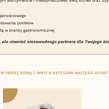
zym asortymencie i maksymalizować swój biznes oraz uzy
jalnościowego
ydawania posiłków
istą w branży gastronomicznej
, ale również niezawodnego partnera dla Twojego bi
B WYBIERZ JEDNĄ Z INNYCH KATEGORII NASZEGO ASOR