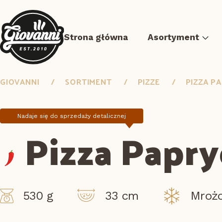
Strona główna
Asortyment
GIOVANNI
SORTIMENT
PIZZE
PIZZA P
Nadaje się do sprzedaży detalicznej
Pizza Papry
Pizze
Mięso sous-vide
Przedsmazane posiłki
B
530 g
33 cm
Mroż