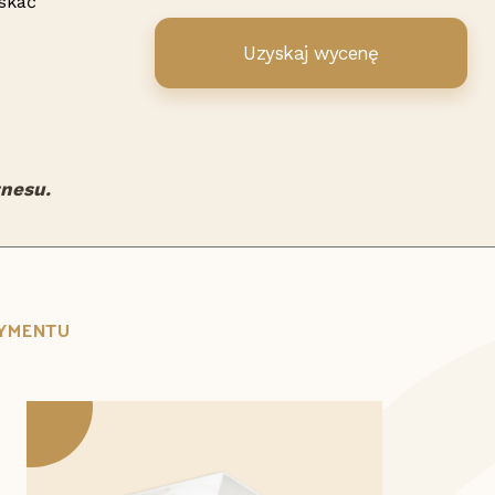
skać
Uzyskaj wycenę
znesu.
TYMENTU