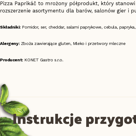
Pizza Paprikáč to mrożony półprodukt, który stanow
rozszerzenie asortymentu dla barów, salonów gier i p
Składniki:
Pomidor, ser, cheddar, salami paprykowe, cebula, papryka, 
Alergeny:
Zboża zawierające gluten, Mleko i przetwory mleczne
Producent:
KONET Gastro s.r.o.
Instrukcje przyg