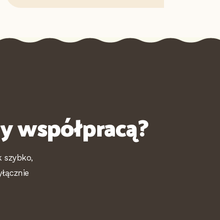
ny współpracą?
k szybko,
yłącznie