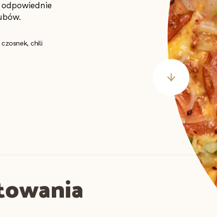
i odpowiednie
ubów.
czosnek, chili
otowania