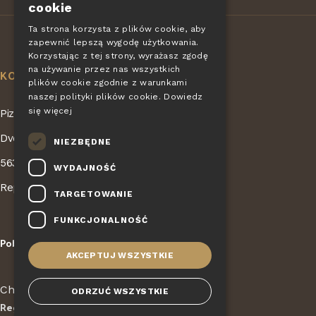
cookie
EN
Ta strona korzysta z plików cookie, aby
zapewnić lepszą wygodę użytkowania.
DE
Korzystając z tej strony, wyrażasz zgodę
SLOVAK
na używanie przez nas wszystkich
KONTAKT
plików cookie zgodnie z warunkami
HUNGARIAN
naszej polityki plików cookie.
Dowiedz
się więcej
Pizza Giovanni - KONET GASTRO s.r.o.
POLISH
Dvorská 168
NIEZBĘDNE
563 01 Lanškroun
WYDAJNOŚĆ
Republika Czeska
TARGETOWANIE
FUNKCJONALNOŚĆ
Pobierać
Kariera
|
AKCEPTUJ WSZYSTKIE
Chronione przez
reCAPTCHA
ODRZUĆ WSZYSTKIE
Regulamin
Ochrona prywatności
-