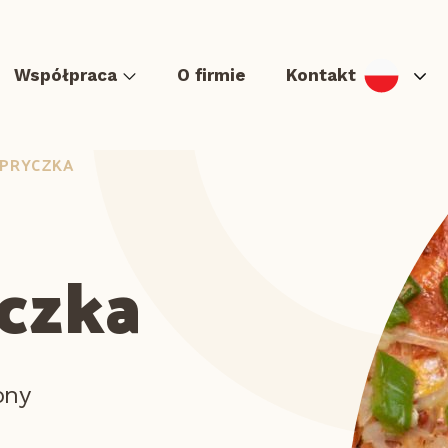
Współpraca
O firmie
Kontakt
APRYCZKA
czka
urger & Hot dog
Tortille i Quesadillas
Zapiekanki i langosze
ony