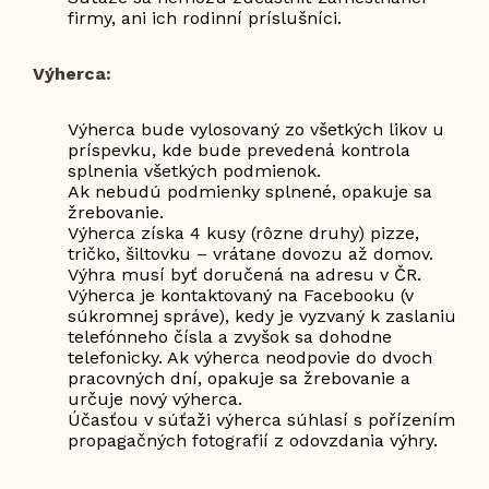
firmy, ani ich rodinní príslušníci.
Výherca:
Výherca bude vylosovaný zo všetkých likov u
príspevku, kde bude prevedená kontrola
splnenia všetkých podmienok.
Ak nebudú podmienky splnené, opakuje sa
žrebovanie.
Výherca získa 4 kusy (rôzne druhy) pizze,
tričko, šiltovku – vrátane dovozu až domov.
Výhra musí byť doručená na adresu v ČR.
Výherca je kontaktovaný na Facebooku (v
súkromnej správe), kedy je vyzvaný k zaslaniu
telefónneho čísla a zvyšok sa dohodne
telefonicky. Ak výherca neodpovie do dvoch
pracovných dní, opakuje sa žrebovanie a
určuje nový výherca.
Účasťou v súťaži výherca súhlasí s pořízením
propagačných fotografií z odovzdania výhry.