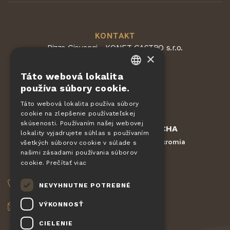
KONTAKT
Pizza Giovanni - KONET GASTRO s.r.o.
×
Dvorská 168
563 01 Lanškroun
Táto webová lokalita
Česká republika
CZECH
používa súbory cookie.
EN
Táto webová lokalita používa súbory
cookie na zlepšenie používateľskej
DE
skúsenosti. Používaním našej webovej
Chránené službou
reCAPTCHA
SLOVAK
lokality vyjadrujete súhlas s používaním
Zmluvné podmienky
Ochrana súkromia
-
všetkých súborov cookie v súlade s
HUNGARIAN
našimi zásadami používania súborov
cookie.
Prečítať viac
OBJEDNÁVKY
POLISH
NEVYHNUTNE POTREBNÉ
+420 775 560 953
VÝKONNOSŤ
objednavky@pizzagiovanni.cz
CIELENIE