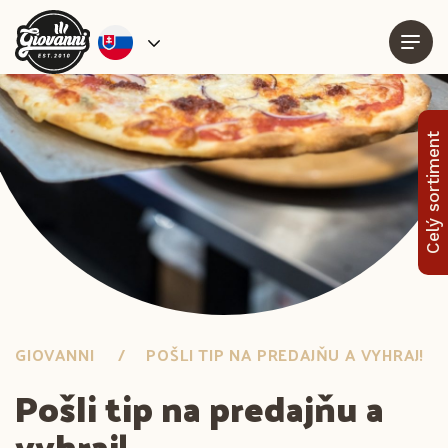
Celý sortiment
GIOVANNI
POŠLI TIP NA PREDAJŇU A VYHRAJ!
Pošli tip na predajňu a
vyhraj!