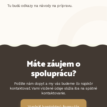
Tu budú odkazy na návody na prípravu.
Máte záujem o
spoluprácu?
Pošlite nám dopyt a my vás budeme čo najskôr
kontaktovať. Vami vložené údaje slúžia iba na spätné
kontaktovanie.
Vyplniť kontaktný formulár