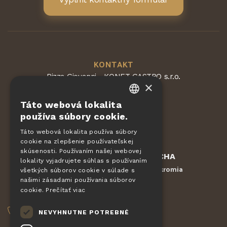
KONTAKT
Pizza Giovanni - KONET GASTRO s.r.o.
×
Dvorská 168
563 01 Lanškroun
Táto webová lokalita
Česká republika
CZECH
používa súbory cookie.
EN
Táto webová lokalita používa súbory
cookie na zlepšenie používateľskej
DE
skúsenosti. Používaním našej webovej
Chránené službou
reCAPTCHA
SLOVAK
lokality vyjadrujete súhlas s používaním
Zmluvné podmienky
Ochrana súkromia
-
všetkých súborov cookie v súlade s
HUNGARIAN
našimi zásadami používania súborov
cookie.
Prečítať viac
OBJEDNÁVKY
POLISH
NEVYHNUTNE POTREBNÉ
+420 775 560 953