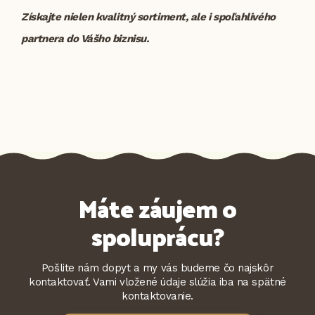
Získajte nielen kvalitný sortiment, ale i spoľahlivého
partnera do Vášho biznisu.
Máte záujem o
spoluprácu?
Pošlite nám dopyt a my vás budeme čo najskôr
kontaktovať. Vami vložené údaje slúžia iba na spätné
kontaktovanie.