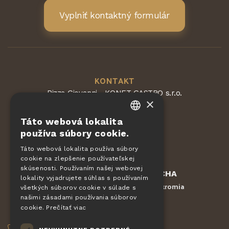
Vyplniť kontaktný formulár
KONTAKT
Pizza Giovanni - KONET GASTRO s.r.o.
×
Dvorská 168
563 01 Lanškroun
Táto webová lokalita
Česká republika
CZECH
používa súbory cookie.
EN
Táto webová lokalita používa súbory
cookie na zlepšenie používateľskej
DE
skúsenosti. Používaním našej webovej
Chránené službou
reCAPTCHA
SLOVAK
lokality vyjadrujete súhlas s používaním
Zmluvné podmienky
Ochrana súkromia
-
všetkých súborov cookie v súlade s
HUNGARIAN
našimi zásadami používania súborov
cookie.
Prečítať viac
OBJEDNÁVKY
POLISH