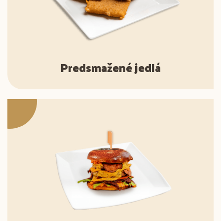
Predsmažené jedlá