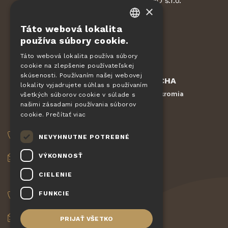
Pizza Giovanni - KONET GASTRO s.r.o.
×
Dvorská 168
563 01 Lanškroun
Táto webová lokalita
Česká republika
CZECH
používa súbory cookie.
EN
Táto webová lokalita používa súbory
cookie na zlepšenie používateľskej
DE
skúsenosti. Používaním našej webovej
Chránené službou
reCAPTCHA
SLOVAK
lokality vyjadrujete súhlas s používaním
Zmluvné podmienky
Ochrana súkromia
-
všetkých súborov cookie v súlade s
HUNGARIAN
našimi zásadami používania súborov
cookie.
Prečítať viac
OBJEDNÁVKY
POLISH
NEVYHNUTNE POTREBNÉ
+420 775 560 953
VÝKONNOSŤ
objednavky@pizzagiovanni.cz
CIELENIE
VAŠE OTÁZKY
FUNKCIE
+420 777 222 157
info@pizzagiovanni.cz
PRIJAŤ VŠETKO