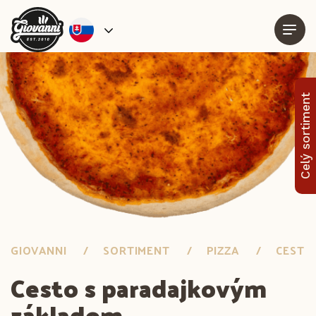
Celý sortiment
GIOVANNI
SORTIMENT
PIZZA
CESTO
Cesto s paradajkovým
základom