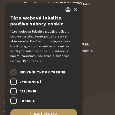
Pizza Giovanni - KONET GASTRO s.r.o.
×
Dvorská 168
563 01 Lanškroun
Táto webová lokalita
Česká republika
CZECH
používa súbory cookie.
EN
Táto webová lokalita používa súbory
cookie na zlepšenie používateľskej
DE
skúsenosti. Používaním našej webovej
Chránené službou
reCAPTCHA
SLOVAK
lokality vyjadrujete súhlas s používaním
Zmluvné podmienky
Ochrana súkromia
-
všetkých súborov cookie v súlade s
HUNGARIAN
našimi zásadami používania súborov
cookie.
Prečítať viac
OBJEDNÁVKY
POLISH
NEVYHNUTNE POTREBNÉ
+420 775 560 953
VÝKONNOSŤ
objednavky@pizzagiovanni.cz
CIELENIE
VAŠE OTÁZKY
FUNKCIE
+420 777 222 157
info@pizzagiovanni.cz
PRIJAŤ VŠETKO