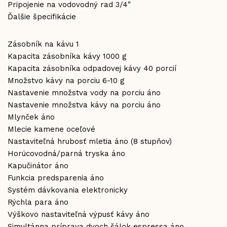
Pripojenie na vodovodný rad 3/4″
Ďalšie špecifikácie
Zásobník na kávu 1
Kapacita zásobníka kávy 1000 g
Kapacita zásobníka odpadovej kávy 40 porcií
Množstvo kávy na porciu 6-10 g
Nastavenie množstva vody na porciu áno
Nastavenie množstva kávy na porciu áno
Mlynček áno
Mlecie kamene oceľové
Nastaviteľná hrubosť mletia áno (8 stupňov)
Horúcovodná/parná tryska áno
Kapučinátor áno
Funkcia predsparenia áno
Systém dávkovania elektronicky
Rýchla para áno
Výškovo nastaviteľná výpusť kávy áno
Simultánna príprava dvoch šálok espressa áno