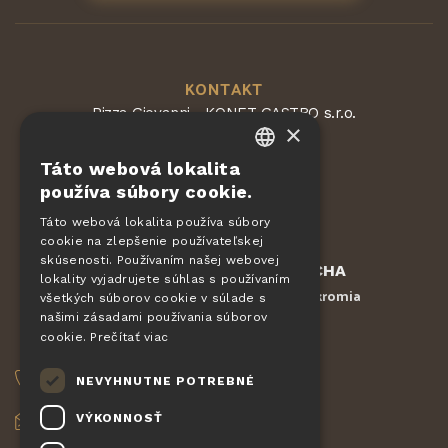
KONTAKT
Pizza Giovanni - KONET GASTRO s.r.o.
×
Dvorská 168
563 01 Lanškroun
Táto webová lokalita
Česká republika
CZECH
používa súbory cookie.
EN
Táto webová lokalita používa súbory
cookie na zlepšenie používateľskej
DE
skúsenosti. Používaním našej webovej
Chránené službou
reCAPTCHA
SLOVAK
lokality vyjadrujete súhlas s používaním
Zmluvné podmienky
Ochrana súkromia
-
všetkých súborov cookie v súlade s
HUNGARIAN
našimi zásadami používania súborov
cookie.
Prečítať viac
OBJEDNÁVKY
POLISH
NEVYHNUTNE POTREBNÉ
+420 775 560 953
VÝKONNOSŤ
objednavky@pizzagiovanni.cz