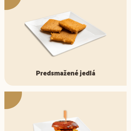
Predsmažené jedlá