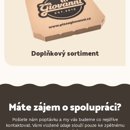
Doplňkový sortiment
Máte zájem o spolupráci?
Pošlete nám poptávku a my vás budeme co nejdříve
kontaktovat. Vámi vložené údaje slouží pouze ke zpětnému