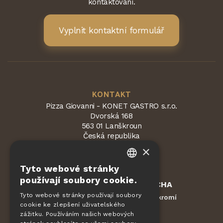
kontaktování.
Vyplnit kontaktní formulář
KONTAKT
Pizza Giovanni - KONET GASTRO s.r.o.
Dvorská 168
563 01 Lanškroun
Česká republika
×
Tyto webové stránky
CZECH
používají soubory cookie.
Chráněno službou
reCAPTCHA
EN
Smluvní podmínky
Ochrana soukromí
Tyto webové stránky používají soubory
-
cookie ke zlepšení uživatelského
DE
zážitku. Používáním našich webových
SLOVAK