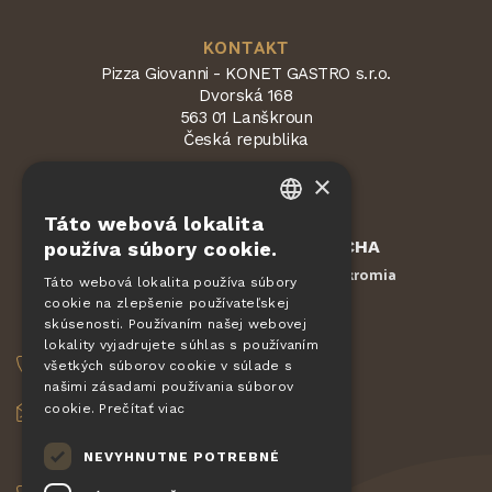
KONTAKT
Pizza Giovanni - KONET GASTRO s.r.o.
Dvorská 168
563 01 Lanškroun
Česká republika
×
Táto webová lokalita
CZECH
Chránené službou
reCAPTCHA
používa súbory cookie.
EN
Zmluvné podmienky
Ochrana súkromia
-
Táto webová lokalita používa súbory
cookie na zlepšenie používateľskej
DE
skúsenosti. Používaním našej webovej
OBJEDNÁVKY
SLOVAK
lokality vyjadrujete súhlas s používaním
všetkých súborov cookie v súlade s
+420 775 560 953
HUNGARIAN
našimi zásadami používania súborov
cookie.
objednavky@pizzagiovanni.cz
Prečítať viac
POLISH
NEVYHNUTNE POTREBNÉ
VAŠE OTÁZKY