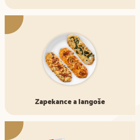
Zapekance a langoše