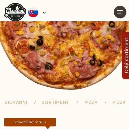
Celý sortimen
GIOVANNI
SORTIMENT
PIZZA
PIZZA
Vhodné do retailu