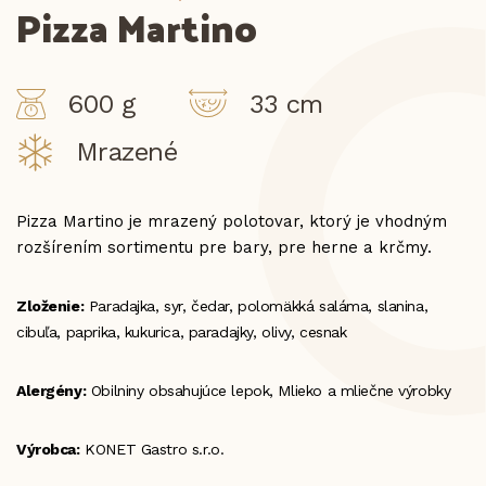
Pizza Martino
600 g
33 cm
Mrazené
Pizza Martino je mrazený polotovar, ktorý je vhodným
rozšírením sortimentu pre bary, pre herne a krčmy.
Zloženie:
Paradajka, syr, čedar, polomäkká saláma, slanina,
cibuľa, paprika, kukurica, paradajky, olivy, cesnak
Alergény:
Obilniny obsahujúce lepok, Mlieko a mliečne výrobky
Výrobca:
KONET Gastro s.r.o.