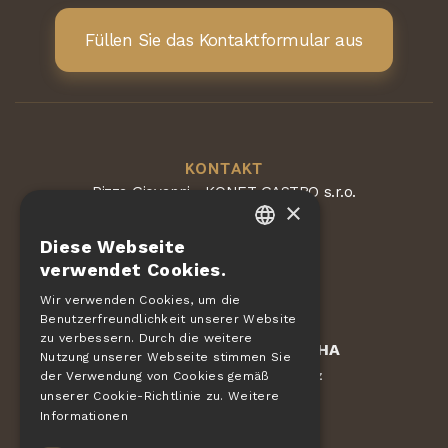
Füllen Sie das Kontaktformular aus
KONTAKT
Pizza Giovanni - KONET GASTRO s.r.o.
×
Dvorská 168
563 01 Lanškroun
Diese Webseite
Tschechische Republik
CZECH
verwendet Cookies.
EN
Wir verwenden Cookies, um die
Benutzerfreundlichkeit unserer Website
DE
zu verbessern. Durch die weitere
Geschützt durch
reCAPTCHA
SLOVAK
Nutzung unserer Webseite stimmen Sie
Bedingungen
Datenschutz
-
der Verwendung von Cookies gemäß
HUNGARIAN
unserer Cookie-Richtlinie zu.
Weitere
Informationen
POLISH
AUFTRÄGE