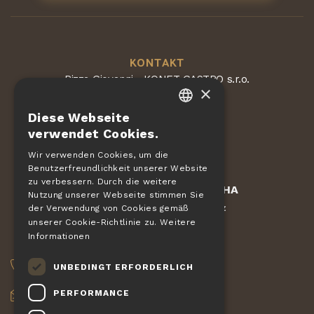
KONTAKT
Pizza Giovanni - KONET GASTRO s.r.o.
×
Dvorská 168
563 01 Lanškroun
Diese Webseite
Tschechische Republik
CZECH
verwendet Cookies.
EN
Wir verwenden Cookies, um die
Benutzerfreundlichkeit unserer Website
DE
zu verbessern. Durch die weitere
Geschützt durch
reCAPTCHA
SLOVAK
Nutzung unserer Webseite stimmen Sie
Bedingungen
Datenschutz
-
der Verwendung von Cookies gemäß
HUNGARIAN
unserer Cookie-Richtlinie zu.
Weitere
Informationen
POLISH
AUFTRÄGE
UNBEDINGT ERFORDERLICH
+420 775 560 953
PERFORMANCE
objednavky@pizzagiovanni.cz