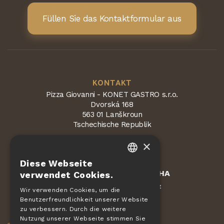
Füllen Sie das Kontaktformular aus
KONTAKT
Pizza Giovanni - KONET GASTRO s.r.o.
Dvorská 168
563 01 Lanškroun
Tschechische Republik
×
Diese Webseite
CZECH
Geschützt durch
reCAPTCHA
verwendet Cookies.
Bedingungen
Datenschutz
EN
-
Wir verwenden Cookies, um die
Benutzerfreundlichkeit unserer Website
DE
zu verbessern. Durch die weitere
AUFTRÄGE
SLOVAK
Nutzung unserer Webseite stimmen Sie