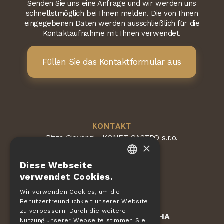
Senden Sie uns eine Anfrage und wir werden uns
schnellstmöglich bei Ihnen melden. Die von Ihnen
eingegebenen Daten werden ausschließlich für die
Kontaktaufnahme mit Ihnen verwendet.
Füllen Sie das Kontaktformular aus
KONTAKT
Pizza Giovanni - KONET GASTRO s.r.o.
×
Dvorská 168
563 01 Lanškroun
Diese Webseite
Tschechische Republik
CZECH
verwendet Cookies.
EN
Wir verwenden Cookies, um die
Benutzerfreundlichkeit unserer Website
DE
zu verbessern. Durch die weitere
Geschützt durch
reCAPTCHA
SLOVAK
Nutzung unserer Webseite stimmen Sie