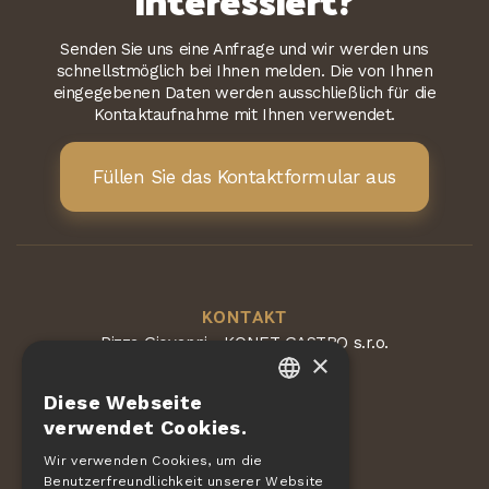
Senden Sie uns eine Anfrage und wir werden uns
schnellstmöglich bei Ihnen melden. Die von Ihnen
eingegebenen Daten werden ausschließlich für die
Kontaktaufnahme mit Ihnen verwendet.
Füllen Sie das Kontaktformular aus
KONTAKT
Pizza Giovanni - KONET GASTRO s.r.o.
×
Dvorská 168
563 01 Lanškroun
Diese Webseite
Tschechische Republik
CZECH
verwendet Cookies.
EN
Wir verwenden Cookies, um die
Benutzerfreundlichkeit unserer Website
DE