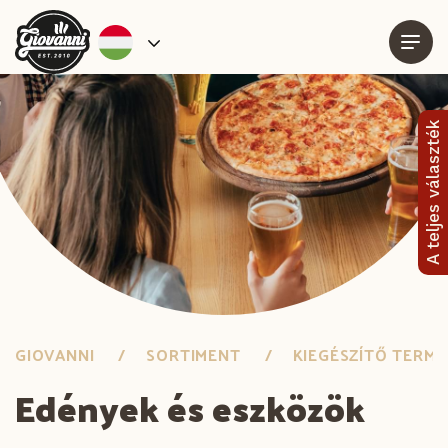
A teljes választék
GIOVANNI
SORTIMENT
KIEGÉSZÍTŐ TERM
Edények és eszközök