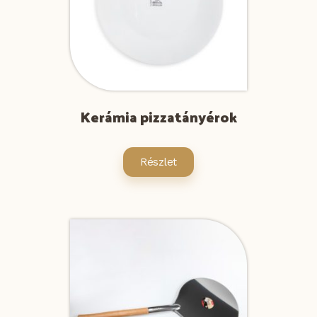
Kerámia pizzatányérok
Részlet