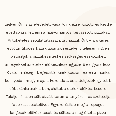
Legyen Ön is az elégedett vásárlóink ezrei között, és kezdje
el étlapjára felvenni a hagyományos fagyasztott pizzákat.
Mi tökéletes szolgáltatással jutalmazzuk Önt – a sikeres
együttműködés kialakításának részeként teljesen ingyen
biztosítjuk a pizzakészítéshez szükséges eszközöket,
amelyekkel az ételek előkészítése egyszerű és gyors lesz.
Kiváló minőségű kiegészítőinknek köszönhetően a munka
könnyedén megy majd a keze alatt, és a dolgozók így több
időt szánhatnak a bonyolultabb ételek előkészítésére.
Tálaljon frissen sült pizzát kerámia tányéron, és szeletelje
fel pizzaszeletelővel. Egyszerűsítse meg a ropogós
lángosok előkészítését, és süttesse meg őket a pizza