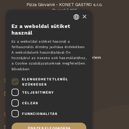
Pizza Giovanni - KONET GASTRO s.r.o.
Dvorská 168
×
563 01 Lanškroun
Cseh Köztársaság
Ez a weboldal sütiket
CZECH
használ
EN
Ez a weboldal sütiket használ a
felhasználói élmény javítása érdekében.
DE
reCAPTCHA
védi
A weboldalunk használatával Ön
Körülmények
Magánszféra védelem
-
SLOVAK
hozzájárul az összes süti használatához,
a Cookie szabályzatunknak megfelelően.
HUNGARIAN
Bővebben
MEGRENDELÉSEK
POLISH
ELENGEDHETETLENÜL
+420 775 560 953
SZÜKSÉGES
TELJESÍTMÉNY
objednavky@pizzagiovanni.cz
CÉLZÁS
A KÉRDÉSEID
FUNKCIONALITÁS
+420 777 222 157
info@pizzagiovanni.cz
ÖSSZES ELFOGADÁSA