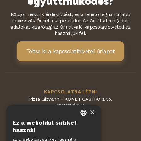
együttműködés?
Küldjön nekünk érdeklődést, és a lehető leghamarabb
felvesszük Önnel a kapcsolatot. Az Ön által megadott
adatokat kizárólag az Önnel való kapcsolatfelvételhez
használjuk fel.
Töltse ki a kapcsolatfelvételi űrlapot
KAPCSOLATBA LÉPNI
Pizza Giovanni - KONET GASTRO s.r.o.
Dvorská 168
×
563 01 Lanškroun
Cseh Köztársaság
Ez a weboldal sütiket
CZECH
használ
EN
Ez a weboldal sütiket használ a