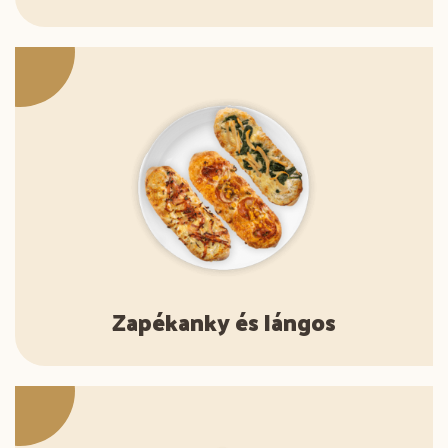
Zapékanky és lángos