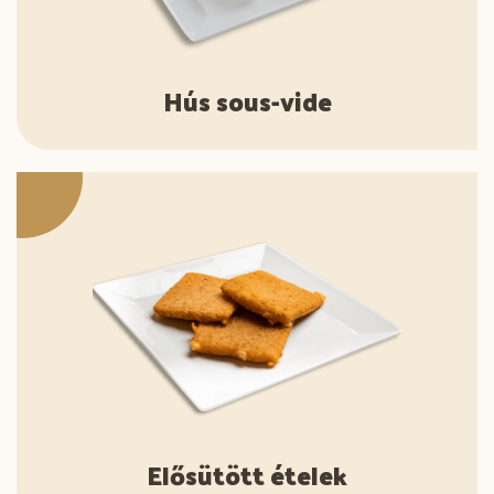
Hús sous-vide
Elősütött ételek