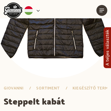
A teljes választék
GIOVANNI
SORTIMENT
KIEGÉSZÍTŐ TERM
Steppelt kabát