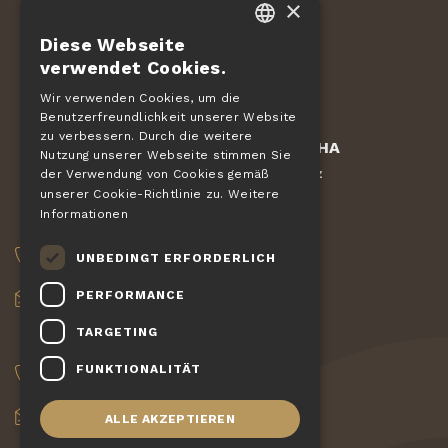
×
Dvorská 168
563 01 Lanškroun
Diese Webseite
Tschechische Republik
CZECH
verwendet Cookies.
EN
Wir verwenden Cookies, um die
Benutzerfreundlichkeit unserer Website
DE
zu verbessern. Durch die weitere
Geschützt durch
reCAPTCHA
SLOVAK
Nutzung unserer Webseite stimmen Sie
Bedingungen
Datenschutz
-
der Verwendung von Cookies gemäß
HUNGARIAN
unserer Cookie-Richtlinie zu.
Weitere
Informationen
POLISH
AUFTRÄGE
UNBEDINGT ERFORDERLICH
+420 775 560 953
PERFORMANCE
objednavky@pizzagiovanni.cz
TARGETING
DEINE FRAGEN
FUNKTIONALITÄT
+420 777 222 157
info@pizzagiovanni.cz
ALLE AKZEPTIEREN