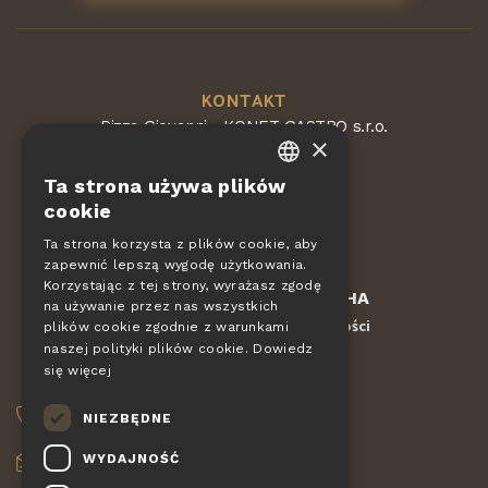
KONTAKT
Pizza Giovanni - KONET GASTRO s.r.o.
×
Dvorská 168
563 01 Lanškroun
Ta strona używa plików
Republika Czeska
CZECH
cookie
EN
Ta strona korzysta z plików cookie, aby
zapewnić lepszą wygodę użytkowania.
DE
Korzystając z tej strony, wyrażasz zgodę
Chronione przez
reCAPTCHA
SLOVAK
na używanie przez nas wszystkich
Regulamin
Ochrona prywatności
-
plików cookie zgodnie z warunkami
HUNGARIAN
naszej polityki plików cookie.
Dowiedz
się więcej
POLISH
ZAMÓWIENIA
NIEZBĘDNE
+420 775 560 953
WYDAJNOŚĆ
objednavky@pizzagiovanni.cz