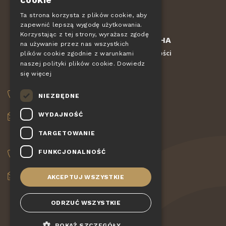
EN
Ta strona korzysta z plików cookie, aby
zapewnić lepszą wygodę użytkowania.
DE
Korzystając z tej strony, wyrażasz zgodę
Chronione przez
reCAPTCHA
SLOVAK
na używanie przez nas wszystkich
Regulamin
Ochrona prywatności
-
plików cookie zgodnie z warunkami
HUNGARIAN
naszej polityki plików cookie.
Dowiedz
się więcej
POLISH
ZAMÓWIENIA
NIEZBĘDNE
+420 775 560 953
WYDAJNOŚĆ
objednavky@pizzagiovanni.cz
TARGETOWANIE
TWOJE PYTANIA
FUNKCJONALNOŚĆ
+420 777 222 157
info@pizzagiovanni.cz
AKCEPTUJ WSZYSTKIE
ODRZUĆ WSZYSTKIE
POKAŻ SZCZEGÓŁY