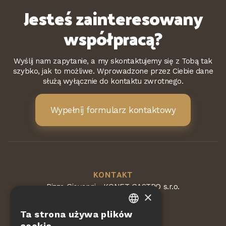
Jesteś zainteresowany
współpracą?
Wyślij nam zapytanie, a my skontaktujemy się z Tobą tak
szybko, jak to możliwe. Wprowadzone przez Ciebie dane
służą wyłącznie do kontaktu zwrotnego.
Wypełnij formularz kontaktowy
KONTAKT
Pizza Giovanni - KONET GASTRO s.r.o.
×
Dvorská 168
563 01 Lanškroun
Ta strona używa plików
Republika Czeska
CZECH
cookie