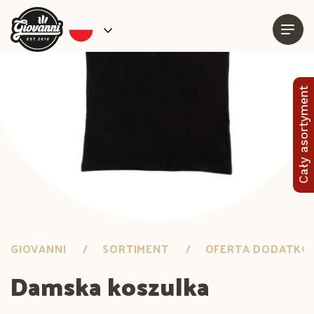
Cały asortyment
GIOVANNI
SORTIMENT
OFERTA DODATK
Damska koszulka