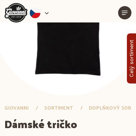
Celý sortiment
GIOVANNI
SORTIMENT
DOPLŇKOVÝ SORT
Dámské tričko