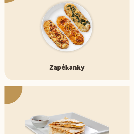
Zapékanky