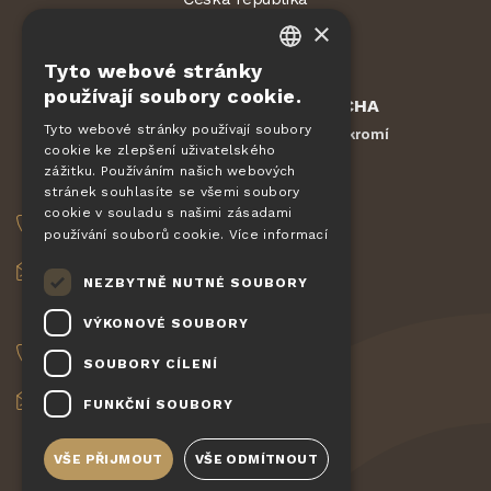
×
Tyto webové stránky
CZECH
používají soubory cookie.
Chráněno službou
reCAPTCHA
EN
Smluvní podmínky
Ochrana soukromí
Tyto webové stránky používají soubory
-
cookie ke zlepšení uživatelského
DE
zážitku. Používáním našich webových
OBJEDNÁVKY
SLOVAK
stránek souhlasíte se všemi soubory
cookie v souladu s našimi zásadami
HUNGARIAN
+420 775 560 953
používání souborů cookie.
Více informací
POLISH
objednavky@pizzagiovanni.cz
NEZBYTNĚ NUTNÉ SOUBORY
VAŠE DOTAZY
VÝKONOVÉ SOUBORY
+420 777 222 157
SOUBORY CÍLENÍ
info@pizzagiovanni.cz
FUNKČNÍ SOUBORY
VŠE PŘIJMOUT
VŠE ODMÍTNOUT