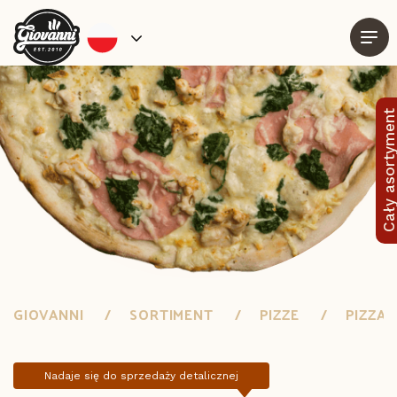
Cały asortymen
GIOVANNI
SORTIMENT
PIZZE
PIZZA
Nadaje się do sprzedaży detalicznej