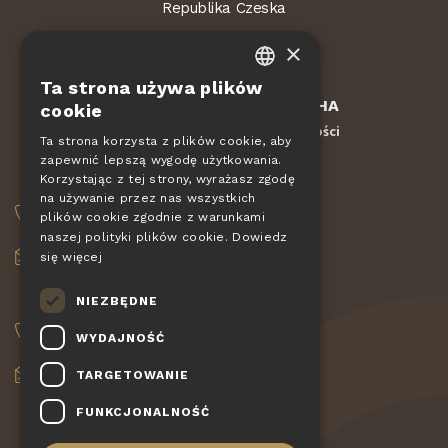
Republika Czeska
×
Ta strona używa plików
CZECH
Chronione przez
reCAPTCHA
cookie
Regulamin
Ochrona prywatności
EN
-
Ta strona korzysta z plików cookie, aby
zapewnić lepszą wygodę użytkowania.
DE
Korzystając z tej strony, wyrażasz zgodę
ZAMÓWIENIA
SLOVAK
na używanie przez nas wszystkich
+420 775 560 953
plików cookie zgodnie z warunkami
HUNGARIAN
naszej polityki plików cookie.
Dowiedz
objednavky@pizzagiovanni.cz
się więcej
POLISH
TWOJE PYTANIA
NIEZBĘDNE
+420 777 222 157
WYDAJNOŚĆ
info@pizzagiovanni.cz
TARGETOWANIE
FUNKCJONALNOŚĆ