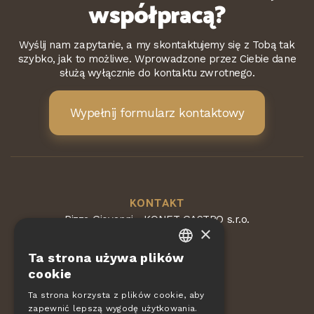
współpracą?
Wyślij nam zapytanie, a my skontaktujemy się z Tobą tak
szybko, jak to możliwe. Wprowadzone przez Ciebie dane
służą wyłącznie do kontaktu zwrotnego.
Wypełnij formularz kontaktowy
KONTAKT
Pizza Giovanni - KONET GASTRO s.r.o.
×
Dvorská 168
563 01 Lanškroun
Ta strona używa plików
Republika Czeska
CZECH
cookie
EN
Ta strona korzysta z plików cookie, aby
zapewnić lepszą wygodę użytkowania.
DE