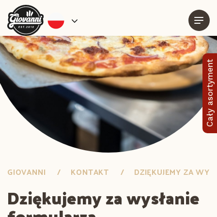
Cały asortyment
GIOVANNI
KONTAKT
DZIĘKUJEMY ZA WYS
Dziękujemy za wysłanie
formularza