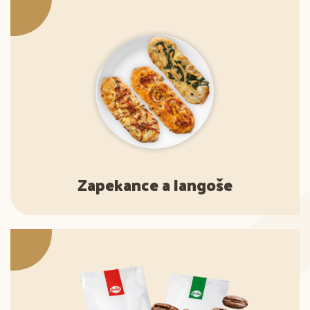
Zapekance a langoše