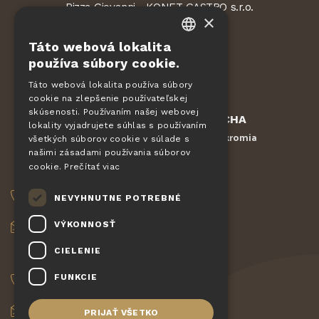
Pizza Giovanni - KONET GASTRO s.r.o.
×
Dvorská 168
563 01 Lanškroun
Táto webová lokalita
Česká republika
CZECH
používa súbory cookie.
EN
Táto webová lokalita používa súbory
cookie na zlepšenie používateľskej
DE
skúsenosti. Používaním našej webovej
Chránené službou
reCAPTCHA
SLOVAK
lokality vyjadrujete súhlas s používaním
Zmluvné podmienky
Ochrana súkromia
-
všetkých súborov cookie v súlade s
HUNGARIAN
našimi zásadami používania súborov
cookie.
Prečítať viac
OBJEDNÁVKY
POLISH
NEVYHNUTNE POTREBNÉ
+420 775 560 953
VÝKONNOSŤ
objednavky@pizzagiovanni.cz
CIELENIE
VAŠE OTÁZKY
FUNKCIE
+420 777 222 157
info@pizzagiovanni.cz
PRIJAŤ VŠETKO