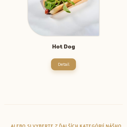
Hot Dog
Detail
... ALEBO SI VYBERTE Z ĎALŠÍCH KATEGÓRIÍ NÁŠHO