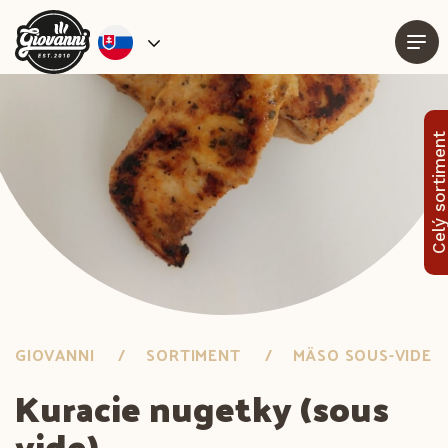
Celý sortimen
GIOVANNI
SORTIMENT
MÄSO SOUS-VIDE
Kuracie nugetky (sous
vide)