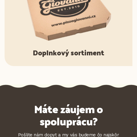
Doplnkový sortiment
Máte záujem o
spoluprácu?
Pošlite nám dopyt a my vás budeme čo najskôr