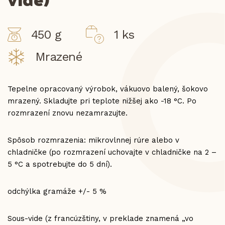
450 g
1 ks
Mrazené
Tepelne opracovaný výrobok, vákuovo balený, šokovo
mrazený. Skladujte pri teplote nižšej ako -18 °C. Po
rozmrazení znovu nezamrazujte.
Spôsob rozmrazenia: mikrovlnnej rúre alebo v
chladničke (po rozmrazení uchovajte v chladničke na 2 –
5 °C a spotrebujte do 5 dní).
odchýlka gramáže +/- 5 %
Sous-vide (z francúzštiny, v preklade znamená „vo