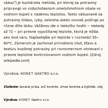
vákuu“) je kuchárska metóda, pri ktorej sa potraviny
pripravujú vo vzduchotesnom umelohmotnom obale vo
vodnom kúpeli s riadenou teplotou. Takto vákuované sa
potraviny (mäso, ryby, zelenina alebo ovocie) pošírujú po
rôzne dlhú dobu. Väčšinou ide o niekoľko hodín – niekedy
až 72 – pri presne vypočítanej teplote, ktorá je nižšia
ako bod varu. Najčastejšie pri teplote v rozmedzí 55–
60°C. Zámerom je zachovať prirodzenú chuť, šťavu a
textúru kvalitnej potraviny pri rovnomernom ohrievaní v
presne teplotne kontrolovanom vodnom kúpeli. (Zdroj:
wikipedia.com)
Výrobca: KONET GASTRO s.r.o.
Zloženie:
kuracie prsia, soľ, korenie, zmes korenia a byliniek, olej
Výrobca:
KONET Gastro s.r.o.