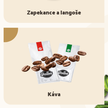
Zapekance a langoše
Káva