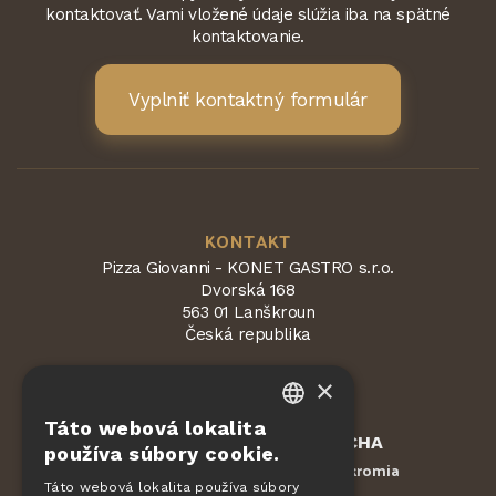
kontaktovať. Vami vložené údaje slúžia iba na spätné
kontaktovanie.
Vyplniť kontaktný formulár
KONTAKT
Pizza Giovanni - KONET GASTRO s.r.o.
Dvorská 168
563 01 Lanškroun
Česká republika
×
Táto webová lokalita
CZECH
Chránené službou
reCAPTCHA
používa súbory cookie.
Zmluvné podmienky
Ochrana súkromia
-
EN
Táto webová lokalita používa súbory