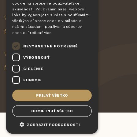
cookie na zlepšenie používateľskej
DE
OBJEDNÁVKY
skúsenosti. Používaním našej webovej
SLOVAK
lokality vyjadrujete súhlas s používaním
+420 775 560 953
všetkých súborov cookie v súlade s
HUNGARIAN
našimi zásadami používania súborov
objednavky@pizzagiovanni.cz
cookie.
Prečítať viac
POLISH
VAŠE OTÁZKY
NEVYHNUTNE POTREBNÉ
+420 777 222 157
VÝKONNOSŤ
info@pizzagiovanni.cz
CIELENIE
FUNKCIE
PRIJAŤ VŠETKO
ODMIETNUŤ VŠETKO
ZOBRAZIŤ PODROBNOSTI