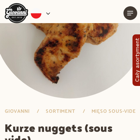
Cały asortymen
GIOVANNI
SORTIMENT
MIĘSO SOUS-VIDE
Kurze nuggets (sous
vide)