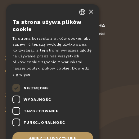
×
Ta strona używa plików
CZECH
Chronione przez
reCAPTCHA
cookie
Regulamin
Ochrona prywatności
-
EN
Ta strona korzysta z plików cookie, aby
zapewnić lepszą wygodę użytkowania.
DE
ZAMÓWIENIA
Korzystając z tej strony, wyrażasz zgodę
SLOVAK
na używanie przez nas wszystkich
+420 775 560 953
plików cookie zgodnie z warunkami
HUNGARIAN
naszej polityki plików cookie.
Dowiedz
objednavky@pizzagiovanni.cz
się więcej
POLISH
TWOJE PYTANIA
NIEZBĘDNE
+420 777 222 157
WYDAJNOŚĆ
info@pizzagiovanni.cz
TARGETOWANIE
FUNKCJONALNOŚĆ
AKCEPTUJ WSZYSTKIE