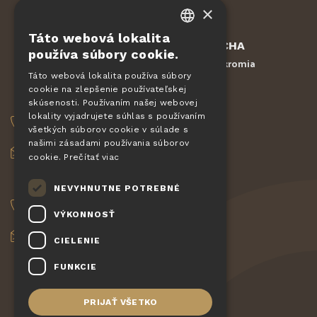
×
Táto webová lokalita
CZECH
Chránené službou
reCAPTCHA
používa súbory cookie.
Zmluvné podmienky
Ochrana súkromia
-
EN
Táto webová lokalita používa súbory
cookie na zlepšenie používateľskej
DE
OBJEDNÁVKY
skúsenosti. Používaním našej webovej
SLOVAK
lokality vyjadrujete súhlas s používaním
+420 775 560 953
všetkých súborov cookie v súlade s
HUNGARIAN
našimi zásadami používania súborov
objednavky@pizzagiovanni.cz
cookie.
Prečítať viac
POLISH
VAŠE OTÁZKY
NEVYHNUTNE POTREBNÉ
+420 777 222 157
VÝKONNOSŤ
info@pizzagiovanni.cz
CIELENIE
FUNKCIE
PRIJAŤ VŠETKO