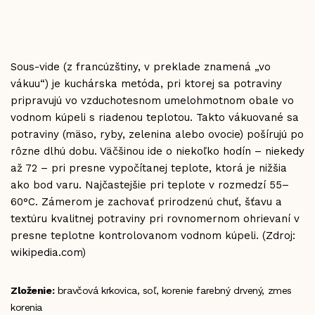
Sous-vide (z francúzštiny, v preklade znamená „vo
vákuu“) je kuchárska metóda, pri ktorej sa potraviny
pripravujú vo vzduchotesnom umelohmotnom obale vo
vodnom kúpeli s riadenou teplotou. Takto vákuované sa
potraviny (mäso, ryby, zelenina alebo ovocie) pošírujú po
rôzne dlhú dobu. Väčšinou ide o niekoľko hodín – niekedy
až 72 – pri presne vypočítanej teplote, ktorá je nižšia
ako bod varu. Najčastejšie pri teplote v rozmedzí 55–
60°C. Zámerom je zachovať prirodzenú chuť, šťavu a
textúru kvalitnej potraviny pri rovnomernom ohrievaní v
presne teplotne kontrolovanom vodnom kúpeli. (Zdroj:
wikipedia.com)
Zloženie:
bravčová krkovica, soľ, korenie farebný drvený, zmes
korenia