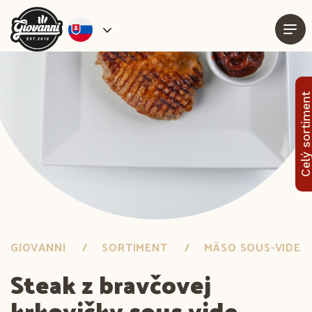
Celý sortimen
GIOVANNI
SORTIMENT
MÄSO SOUS-VIDE
Steak z bravčovej
krkovičky sous vide