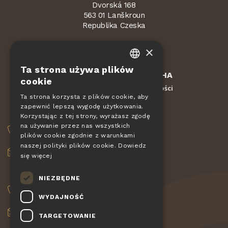
Dvorská 168
563 01 Lanškroun
Republika Czeska
×
Ta strona używa plików
CZECH
Chronione przez
reCAPTCHA
cookie
Regulamin
Ochrona prywatności
-
EN
Ta strona korzysta z plików cookie, aby
zapewnić lepszą wygodę użytkowania.
DE
ZAMÓWIENIA
Korzystając z tej strony, wyrażasz zgodę
SLOVAK
na używanie przez nas wszystkich
+420 775 560 953
plików cookie zgodnie z warunkami
HUNGARIAN
naszej polityki plików cookie.
Dowiedz
objednavky@pizzagiovanni.cz
się więcej
POLISH
TWOJE PYTANIA
NIEZBĘDNE
+420 777 222 157
WYDAJNOŚĆ
info@pizzagiovanni.cz
TARGETOWANIE