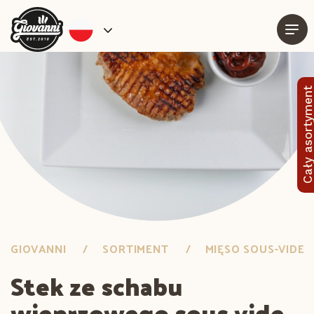
Cały asortymen
GIOVANNI
SORTIMENT
MIĘSO SOUS-VIDE
Stek ze schabu
wieprzowego sous vide