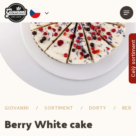
Celý sortimen
GIOVANNI
SORTIMENT
DORTY
BERR
Berry White cake