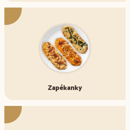
Zapékanky