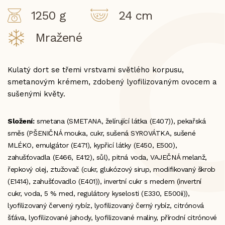
1250 g
24 cm
Mražené
Kulatý dort se třemi vrstvami světlého korpusu,
smetanovým krémem, zdobený lyofilizovaným ovocem a
sušenými květy.
Složení:
smetana (SMETANA, želírující látka (E407)), pekařská
směs (PŠENIČNÁ mouka, cukr, sušená SYROVÁTKA, sušené
MLÉKO, emulgátor (E471), kypřicí látky (E450, E500),
zahušťovadla (E466, E412), sůl), pitná voda, VAJEČNÁ melanž,
řepkový olej, ztužovač (cukr, glukózový sirup, modifikovaný škrob
(E1414), zahušťovadlo (E401)), invertní cukr s medem (invertní
cukr, voda, 5 % med, regulátory kyselosti (E330, E500ii)),
lyofilizovaný červený rybíz, lyofilizovaný černý rybíz, citrónová
šťáva, lyofilizované jahody, lyofilizované maliny, přírodní citrónové