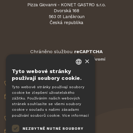
Pizza Giovanni - KONET GASTRO s.r.o.
Dvorská 168
563 01 Lanškroun
Česká republika
Chráněno službou
reCAPTCHA
Smluvní podmínky
Ochrana soukromí
×
-
Tyto webové stránky
CZECH
OBJEDNÁVKY
používají soubory cookie.
EN
+420 775 560 953
Tyto webové stránky používají soubory
cookie ke zlepšení uživatelského
DE
objednavky@pizzagiovanni.cz
zážitku. Používáním našich webových
SLOVAK
stránek souhlasíte se všemi soubory
VAŠE DOTAZY
cookie v souladu s našimi zásadami
HUNGARIAN
používání souborů cookie.
Více informací
+420 777 222 157
POLISH
NEZBYTNĚ NUTNÉ SOUBORY
info@pizzagiovanni.cz