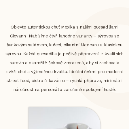
Objevte autentickou chuť Mexika s našimi quesadillami
Giovanni! Nabízíme čtyři lahodné varianty – sýrovou se
šunkovým salámem, kuřecí, pikantní Mexicanu a klasickou
sýrovou. Každá quesadilla je pečlivě připravená z kvalitních
surovin a okamžitě šokově zmrazená, aby si zachovala
svěží chuť a výjimečnou kvalitu. Ideální řešení pro moderní
street food, bistro či kavárnu – rychlá příprava, minimální
náročnost na personál a zaručeně spokojení hosté.