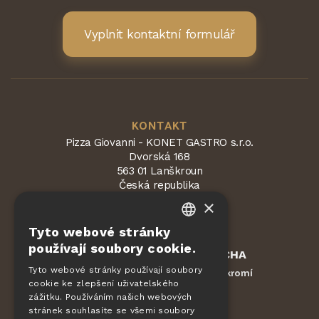
Vyplnit kontaktní formulář
KONTAKT
Pizza Giovanni - KONET GASTRO s.r.o.
Dvorská 168
563 01 Lanškroun
Česká republika
×
Tyto webové stránky
CZECH
používají soubory cookie.
Chráněno službou
reCAPTCHA
EN
Smluvní podmínky
Ochrana soukromí
Tyto webové stránky používají soubory
-
cookie ke zlepšení uživatelského
DE
zážitku. Používáním našich webových
OBJEDNÁVKY
SLOVAK
stránek souhlasíte se všemi soubory