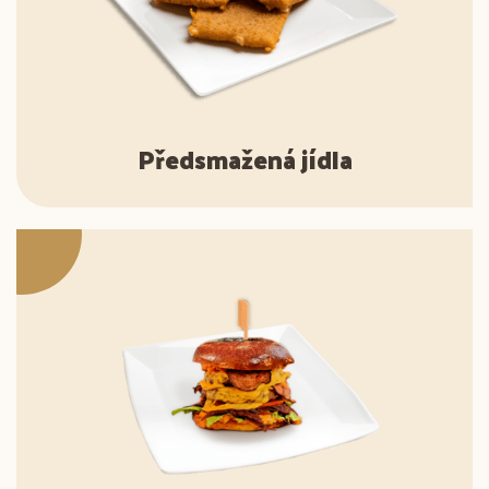
Předsmažená jídla