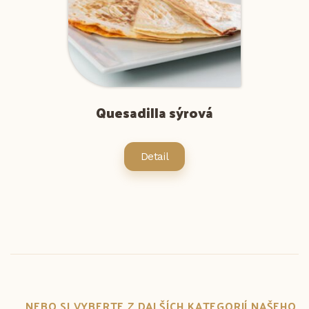
Quesadilla sýrová
Detail
... NEBO SI VYBERTE Z DALŠÍCH KATEGORIÍ NAŠEHO