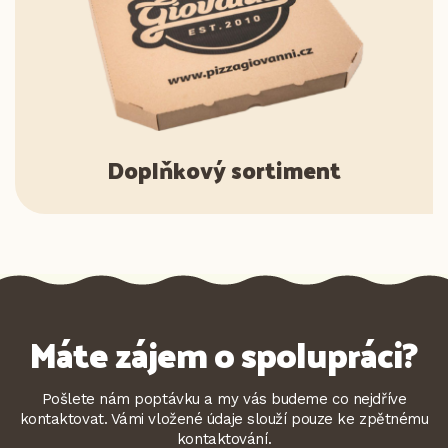
Doplňkový sortiment
Máte zájem o spolupráci?
Pošlete nám poptávku a my vás budeme co nejdříve
kontaktovat. Vámi vložené údaje slouží pouze ke zpětnému
kontaktování.