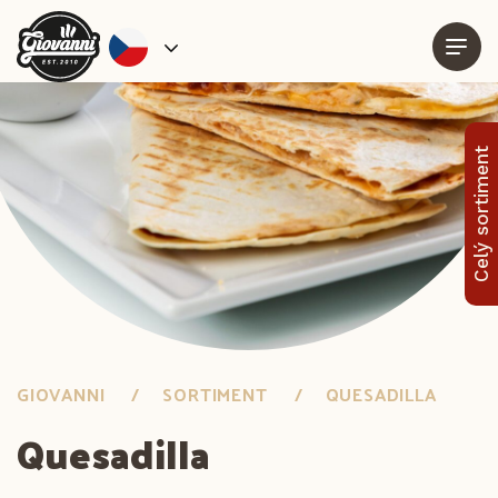
Celý sortiment
GIOVANNI
SORTIMENT
QUESADILLA
Quesadilla