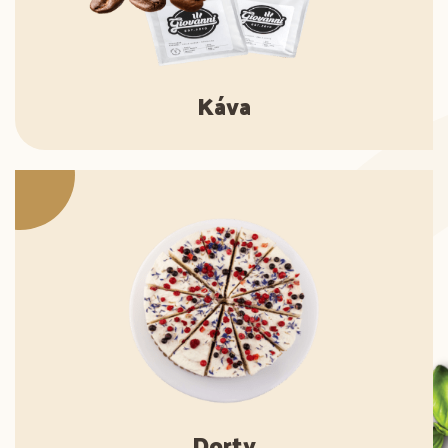
Káva
Dorty