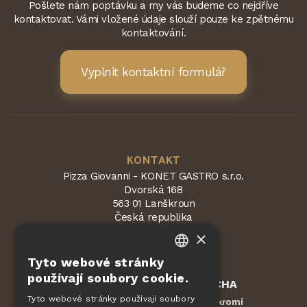
Pošlete nám poptávku a my vás budeme co nejdříve
kontaktovat. Vámi vložené údaje slouží pouze ke zpětnému
kontaktování.
Vyplnit kontaktní formulář
KONTAKT
Pizza Giovanni - KONET GASTRO s.r.o.
Dvorská 168
563 01 Lanškroun
Česká republika
×
Tyto webové stránky
CZECH
používají soubory cookie.
Chráněno službou
reCAPTCHA
EN
Smluvní podmínky
Ochrana soukromí
Tyto webové stránky používají soubory
-