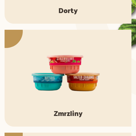
Dorty
Zmrzliny