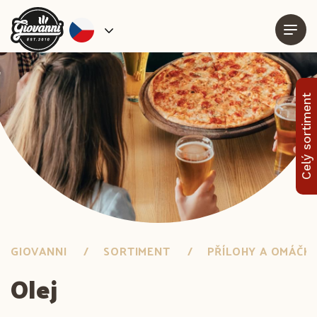
Celý sortiment
GIOVANNI
SORTIMENT
PŘÍLOHY A OMÁČK
Olej