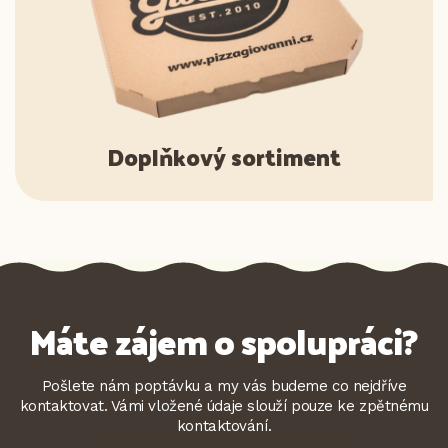
Doplňkový sortiment
Máte zájem o spolupráci?
Pošlete nám poptávku a my vás budeme co nejdříve
kontaktovat. Vámi vložené údaje slouží pouze ke zpětnému
kontaktování.