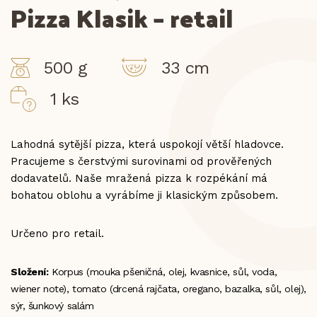
Pizza Klasik – retail
500 g
33 cm
1 ks
Lahodná sytější pizza, která uspokojí větší hladovce.
Pracujeme s čerstvými surovinami od prověřených
dodavatelů. Naše mražená pizza k rozpékání má
bohatou oblohu a vyrábíme ji klasickým způsobem.
Určeno pro retail.
Složení:
Korpus (mouka pšeničná, olej, kvasnice, sůl, voda,
wiener note), tomato (drcená rajčata, oregano, bazalka, sůl, olej),
sýr, šunkový salám