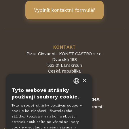
Vyplnit kontaktní formulář
KONTAKT
Pizza Giovanni - KONET GASTRO s.r.o.
Dvorská 168
563 01 Lanškroun
Česká republika
×
Tyto webové stránky
CZECH
používají soubory cookie.
Chráněno službou
reCAPTCHA
EN
Smluvní podmínky
Ochrana soukromí
Tyto webové stránky používají soubory
-
cookie ke zlepšení uživatelského
DE
zážitku. Používáním našich webových
OBJEDNÁVKY
SLOVAK
stránek souhlasíte se všemi soubory
cookie v souladu s našimi zásadami