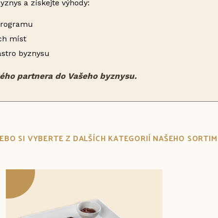
yznys a získejte výhody:
 programu
ch míst
astro byznysu
livého partnera do Vašeho byznysu.
.NEBO SI VYBERTE Z DALŠÍCH KATEGORIÍ NAŠEHO SORTI