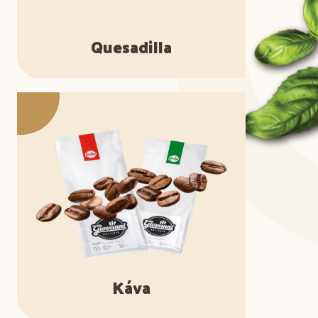
Quesadilla
Káva