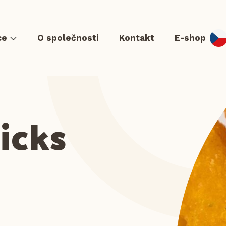
ce
O společnosti
Kontakt
E-shop
icks
Burger a Hot dog
Quesadilla
Zapékanky
Příloh
Dorty
Zmrzliny
Doplňkový sortiment