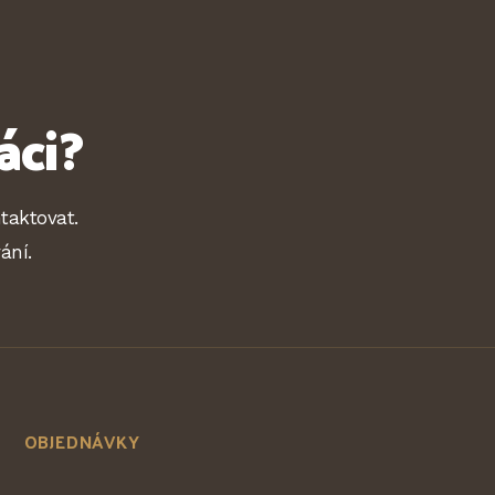
áci?
taktovat.
ání.
OBJEDNÁVKY