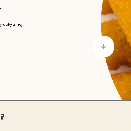
.
ýrobky z něj
t?