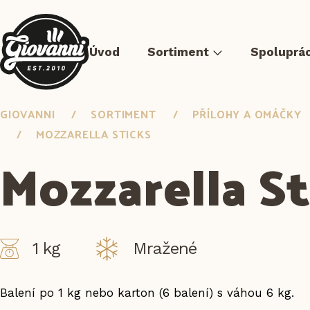
Úvod
Sortiment
Spoluprá
GIOVANNI
SORTIMENT
PŘÍLOHY A OMÁČKY
MOZZARELLA STICKS
Mozzarella St
Mražené pizzy
Masa sous-vide
Předsmažená jídla
1 kg
Mražené
Balení po 1 kg nebo karton (6 balení) s váhou 6 kg.