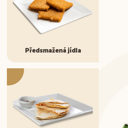
Předsmažená jídla