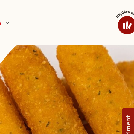
y a omáčky
Polévky a hotová jídla
Káva