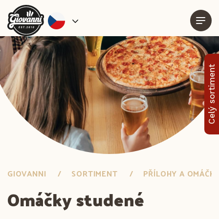
Celý sortiment
GIOVANNI
SORTIMENT
PŘÍLOHY A OMÁČK
Omáčky studené