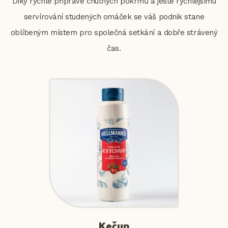
Díky rychlé přípravě chutných pokrmů a ještě rychlejšímu
servírování studených omáček se váš podnik stane
oblíbeným místem pro společná setkání a dobře strávený
čas.
Kečup