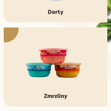
Dorty
Zmrzliny