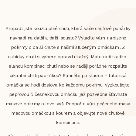
Propadli jste kouzlu plné chuti, která vaše chuťové pohárky
navnadí na další a další sousto? Vylaďte vámi nabízené
pokrmy o další chutě s našimi studenými omáčkami. Z
nabídky chutí si vybere opravdu každý. Máte rádi sladko-
slanou kombinaci chutí nebo se raději pořádně rozpálíte
pikantní chilli papričkou? Sáhněte po klasice – tatarská
omáčka se hodí doslova ke každému pokrmu. Vyzkoušejte
pepřovou či česnekovou omáčku, jež pozvedne šťavnaté
masové pokrmy o level výš. Podpořte vůni pečeného masa
medovou omáčkou s kouřem a objevujte nové chuťové
kombinace.