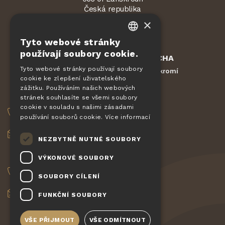
Česká republika
×
Tyto webové stránky
CZECH
používají soubory cookie.
Chráněno službou
reCAPTCHA
EN
Smluvní podmínky
Ochrana soukromí
Tyto webové stránky používají soubory
-
cookie ke zlepšení uživatelského
DE
zážitku. Používáním našich webových
OBJEDNÁVKY
SLOVAK
stránek souhlasíte se všemi soubory
cookie v souladu s našimi zásadami
HUNGARIAN
+420 775 560 953
používání souborů cookie.
Více informací
POLISH
objednavky@pizzagiovanni.cz
NEZBYTNĚ NUTNÉ SOUBORY
VAŠE DOTAZY
VÝKONOVÉ SOUBORY
+420 777 222 157
SOUBORY CÍLENÍ
info@pizzagiovanni.cz
FUNKČNÍ SOUBORY
VŠE PŘIJMOUT
VŠE ODMÍTNOUT