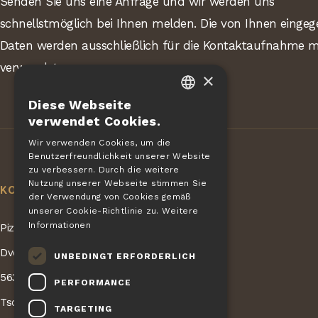
Senden Sie uns eine Anfrage und wir werden uns
schnellstmöglich bei Ihnen melden. Die von Ihnen einge
Daten werden ausschließlich für die Kontaktaufnahme m
verwendet.
×
Diese Webseite
CZECH
verwendet Cookies.
EN
Wir verwenden Cookies, um die
Benutzerfreundlichkeit unserer Website
DE
zu verbessern. Durch die weitere
SLOVAK
Nutzung unserer Webseite stimmen Sie
KONTAKT
der Verwendung von Cookies gemäß
HUNGARIAN
unserer Cookie-Richtlinie zu.
Weitere
Informationen
Pizza Giovanni - KONET GASTRO s.r.o.
POLISH
Dvorská 168
UNBEDINGT ERFORDERLICH
563 01 Lanškroun
PERFORMANCE
Tschechische Republik
TARGETING