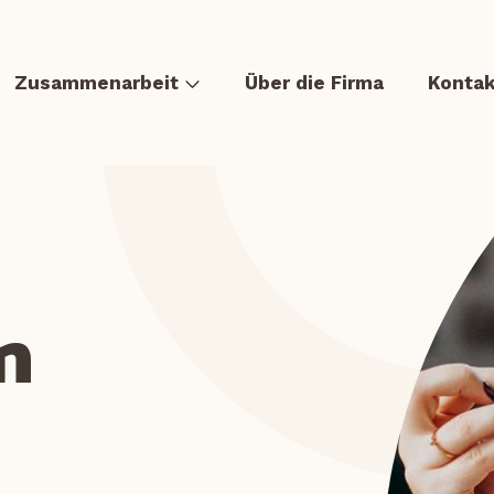
Zusammenarbeit
Über die Firma
Kontak
n
sen
Burger & Hot dog
Tortillas und Quesadillas
Überbackenes
Zusatzsortiment